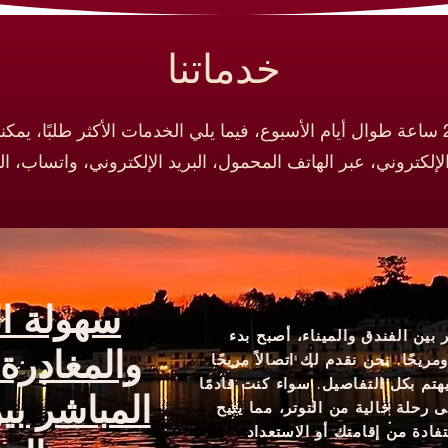
خدماتنا
جميع الخدمات متاحة على مدار 24 ساعة طوال أيام الأسبوع، فيما يلي الخدمات الأ
سهولة ا
بين الفندق والميناء، أصبح بدء
والمغادرة:
ومريحًا. نحن نقدم لك اتصالاً مريحًا
تم بكل التفاصيل. سواء كنت قادمًا
المباشر بي
لى رحلة خالية من التوتر، مما يتيح
دة من إقامتك أو الاستعداد