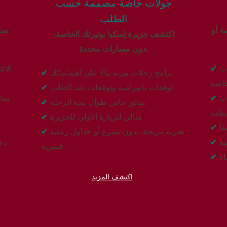
جولات خاصة مصممة حسب
الطلب
ة أو
ساف
اكتشف جزيرة إسكيا بوتيرتك الخاصة،
دون مسارات محددة.
ت
✔
الال
برامج رحلات مرنة بناءً على اهتماماتك
✔
خاصة
توقفات بانورامية وتوقفات عند الطلب
✔
ات
✔
سائ
سائق خاص طوال مدة الرحلة
✔
نظمة
مثالي للزيارة الأولى للجزيرة
✔
اً
✔
تجربة مريحة، بدون تسرع أو جداول زمنية
✔
مة
✔
دع
قسرية
ء
✔
اكتشف المزيد