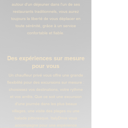
autour d'un déjeuner dans l'un de ses
restaurants traditionnels, vous aurez
toujours la liberté de vous déplacer en
toute sérénité, grâce à un service
confortable et fiable.
Des expériences sur mesure
pour vous
Un chauffeur privé vous offre une grande
flexibilité pour des excursions sur mesure :
choisissez vos destinations, votre rythme
et vos arrêts. Que ce soit une excursion
d'une journée dans les plus beaux
villages, une visite des plages ou une
balade pittoresque, ItalyDrive vous
accompagne pour une expérience