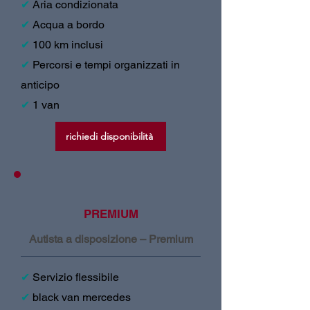
✔
Aria condizionata
✔
Acqua a bordo
✔
100 km inclusi
✔
Percorsi e tempi organizzati in
anticipo
✔
1 van
richiedi disponibilità
PREMIUM
Autista a disposizione – Premium
✔
Servizio flessibile
✔
black van mercedes