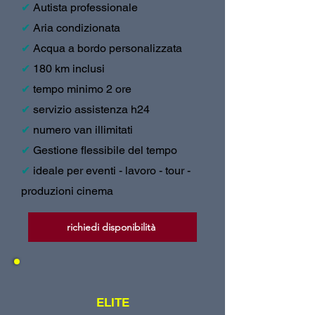
✔
Autista professionale
✔
Aria condizionata
✔
Acqua a bordo personalizzata
✔
180 km inclusi
✔
tempo minimo 2 ore
✔
servizio assistenza h24
✔
numero van illimitati
✔
Gestione flessibile del tempo
✔
ideale per eventi - lavoro - tour -
produzioni cinema
richiedi disponibilità
ELITE