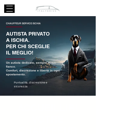
CHAUFFEUR SERVICE ISCHIA
AUTISTA PRIVATO
A ISCHIA.
PER CHI SCEGLIE
IL MEGLIO!
Un autista dedicato, sempre al tuo
fianco.
Comfort, discrezione e libertà in ogni
spostamento.
Puntualità, discrezione e
sicurezza
ACCUEILLIR!
VOTRE
CHAUFFEUR