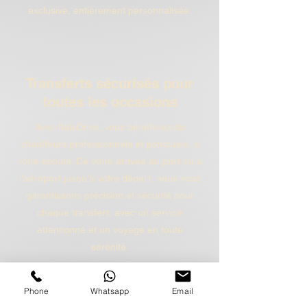
exclusive, entièrement personnalisée.
Transferts sécurisés pour
toutes les occasions
Avec ItalyDrive, vous bénéficiez de
chauffeurs professionnels et ponctuels, à
votre écoute. De votre arrivée au port ou à
l'aéroport jusqu'à votre départ, nous vous
garantissons précision et sécurité pour
chaque transfert, avec un service
attentionné et un voyage en toute
sérénité.
Phone
Whatsapp
Email