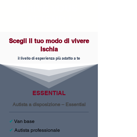
PRIVÉ VOUS
ATTEND !
Scegli il tuo modo di vivere
Ischia
il livello di esperienza più adatto a te
ESSENTIAL
Autista a disposizione – Essential
✔
Van base
✔
Autista professionale