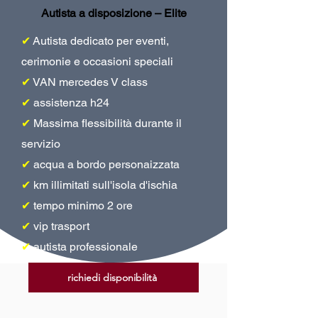
Autista a disposizione – Elite
✔
Autista dedicato per eventi,
cerimonie e occasioni speciali
✔
VAN mercedes V class
✔
assistenza h24
✔
Massima flessibilità durante il
servizio
✔
acqua a bordo personaizzata
✔
km illimitati sull'isola d'ischia
✔
tempo minimo 2 ore
✔
vip trasport
✔
autista professionale
richiedi disponibilità