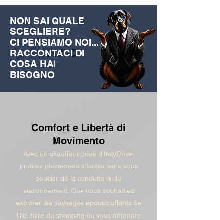
NON SAI QUALE
SCEGLIERE?
CI PENSIAMO NOI...
RACCONTACI DI
COSA HAI
BISOGNO
Comfort e Libertà di
Movimento
Avec un chauffeur privé d'ItalyDrive,
profitez pleinement d'Ischia sans vous
soucier de la conduite ni du
stationnement. Que vous souhaitiez
explorer les paysages époustouflants de
l'île, faire du shopping ou vous détendre