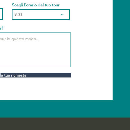
Scegli l'orario del tuo tour
9.00
e?
 la tua richiesta