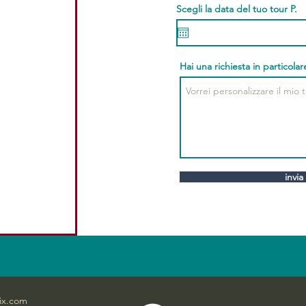
Scegli la data del tuo tour P.
Hai una richiesta in particolar
invia
ix.com