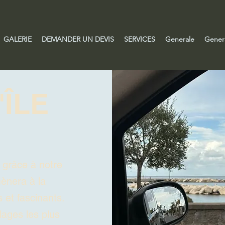
GALERIE
DEMANDER UN DEVIS
SERVICES
Generale
Gener
'ÎLE
 grâce à notre
mènera à la
 et fascinants.
lages les plus