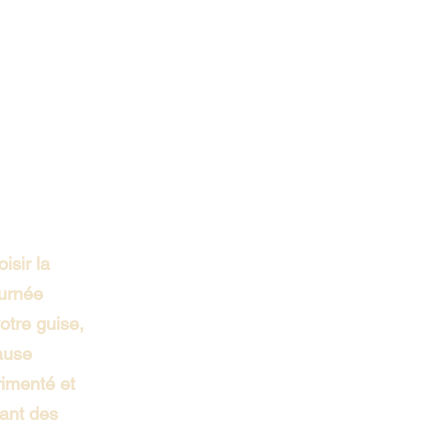
isir la
ournée
otre guise,
ause
rimenté et
ant des