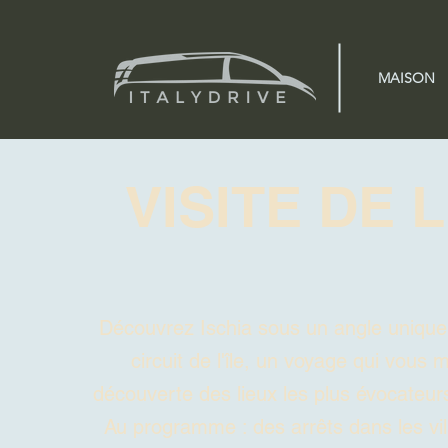
MAISON
VISITE DE L
Découvrez Ischia sous un angle unique
circuit de l'île, un voyage qui vous 
découverte des lieux les plus évocateurs
Au programme : des arrêts dans les vil